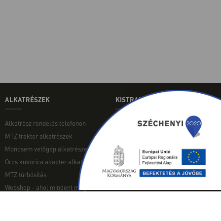
ALKATRÉSZEK
KISTRAKTOROK
Alkatrész rendelés telefonon
Aktuális használt japán
kistraktoraink
MTZ traktor alkatrészek
INGYENES TANULMÁNY
Monosem vetőgép alkatrészek
Kistraktor Alkatrész Webáruház
Oros kukorica adapter alkatrészek
MTZ túrbósítás
Webshop - ahol mindent megtalálsz
MUNKAGÉPEK
EGYÉB